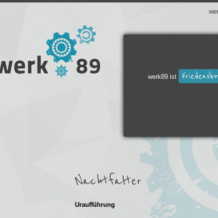
we
Friedensb
werk89 ist
Nachtfalter
Uraufführung