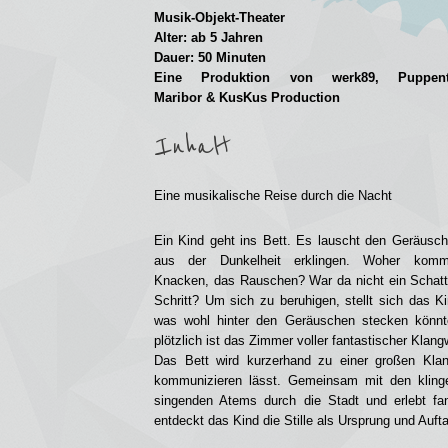
Musik-Objekt-Theater
Alter: ab 5 Jahren
Dauer: 50 Minuten
Eine Produktion von werk89,
Puppent
Maribor
&
KusKus Production
Inhalt
Eine musikalische Reise durch die Nacht
Ein Kind geht ins Bett. Es lauscht den Geräusch
aus der Dunkelheit erklingen. Woher kom
Knacken, das Rauschen? War da nicht ein Schatt
Schritt? Um sich zu beruhigen, stellt sich das Ki
was wohl hinter den Geräuschen stecken könnt
plötzlich ist das Zimmer voller fantastischer Klan
Das Bett wird kurzerhand zu einer großen Klang
kommunizieren lässt. Gemeinsam mit den kling
singenden Atems durch die Stadt und erlebt fa
entdeckt das Kind die Stille als Ursprung und Auft