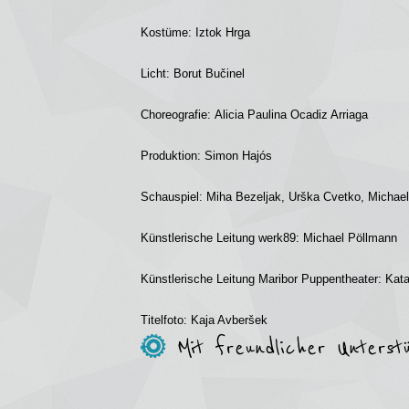
Kostüme:
Iztok Hrga
Licht:
Borut Bučinel
Choreografie:
Alicia Paulina Ocadiz Arriaga
Produktion:
Simon Hajós
Schauspiel:
Miha Bezeljak, Urška Cvetko, Michael
Künstlerische Leitung werk89: Michael Pöllmann
Künstlerische Leitung Maribor Puppentheater: Kata
Titelfoto:
Kaja Avberšek
Mit freundlicher Unterst