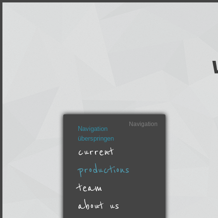
Navigation
Navigation
überspringen
current
productions
team
about us