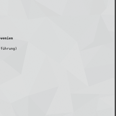
ovenien
fführung)