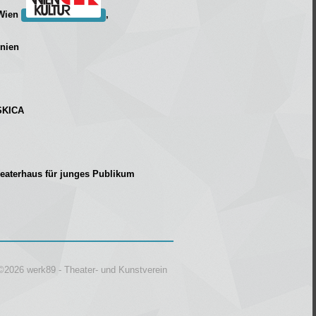
 Wien
,
enien
 SKICA
eaterhaus für junges Publikum
©2026 werk89 - Theater- und Kunstverein