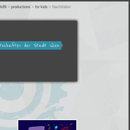
rk89
>
productions
>
for kids
>
Nachtfalter
otschafter der Stadt Wien
!